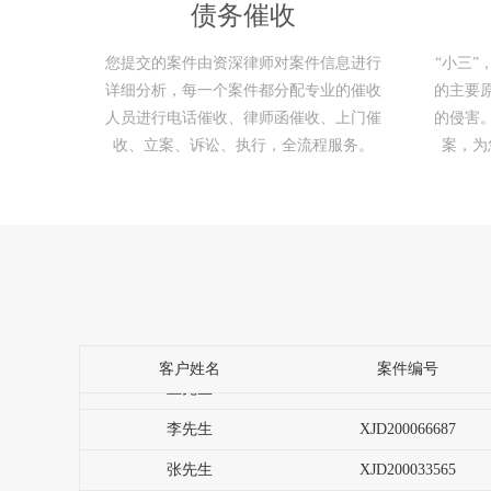
债务催收
您提交的案件由资深律师对案件信息进行
“小三
详细分析，每一个案件都分配专业的催收
的主要
沈先生
XJD200019337
人员进行电话催收、律师函催收、上门催
的侵害
收、立案、诉讼、执行，全流程服务。
案，为
绍女士
XJD200019343
熊女士
XJD200056352
关先生
XJD200072332
罗先生
XJD200063323
万小姐
XJD200033239
王先生
XJD200055889
客户姓名
案件编号
李先生
XJD200066687
张先生
XJD200033565
沈先生
XJD200019337