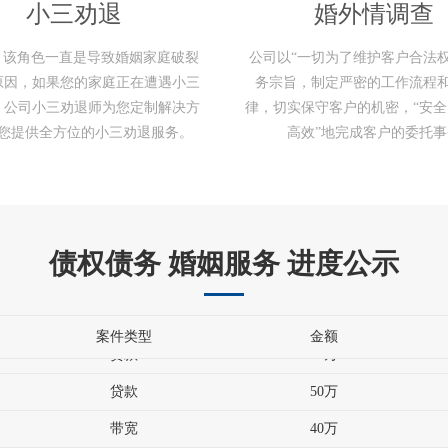
小三劝退
婚外情调查
”，该角色一直是导致婚姻家庭破裂
公司以“一切为了维护客户合法权
原因，如果您的家庭正在遭遇小三
务宗旨，制定严密的工作流程
工程款
790万
。公司小三劝退师为您定制解决方
律，切实保守客户的机密，“安
您提供全方位的小三劝退服务。
高效”地完成客户的委托事
借款
700万
借款
50万
工程款
120万
贷款
60万
债权债务 婚姻服务 进度公示
贷款
100万
贷款
20万
案件类型
金额
贷款
50万
带宽
40万
工程款
790万