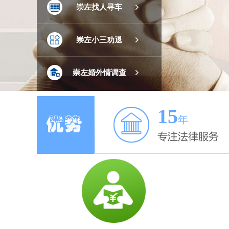

崇左找人寻车

崇左小三劝退

崇左婚外情调查
15
年