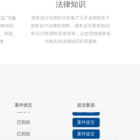
法律知识
益”为服
债务追讨法律栏目收集了几乎全部的关于
和铁的纪
债务追讨法律的资料，债务追讨基本知识/
已完结
案件提交
全、快捷、
常识/问答资料应有尽有，让您寻找债务追
务
讨相关的法律知识轻而易举
已完结
案件提交
处理中……
案件提交
处理中……
案件提交
未完结
案件提交
已完结
案件提交
已完结
案件提交
案件状态
提交案源
已完结
案件提交
已完结
案件提交
已完结
案件提交