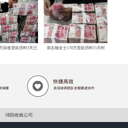
货款历时3天已
崇左杨女士170万货款历时15天时
崇左民间借贷自
间，律师带队全额收回本金和利息
绵阳收账公司