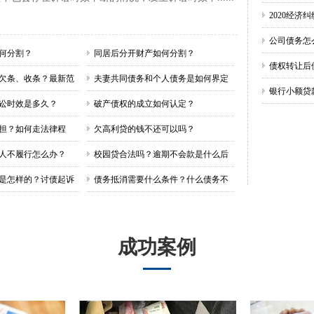
范本
2020经济
公司债务怎
如何分割？
同居后分开财产如何分割？
序？
债权转让后
欠条、收条？最新范
夫妻共同债务和个人债务是如何界定
银行小额贷
诉讼时效是多久？
破产债权的成立如何认定？
小额贷款怎
担？如何走法律程
欠高利贷的钱不还可以吗？
人不履行怎么办？
校园贷合法吗？逾期不会款是什么后
果？
是怎样的？讨债起诉
债务抵消需要什么条件？什么债务不
能抵消？
成功案例