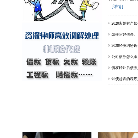
[详情]
2020离婚财产
怎样写好借条、
本
2020经济纠纷
公司债务怎么承
序？
债权转让后债务
讨债起诉的程序
需要什么材料？