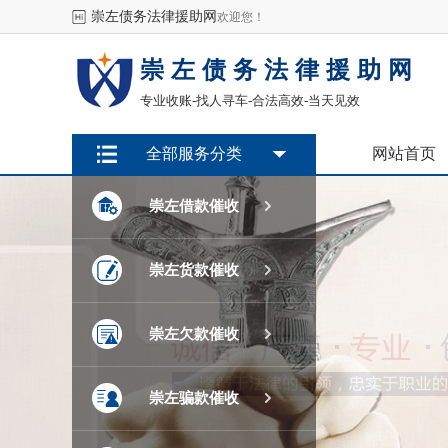
崇左债务法律援助网
欢迎您！
崇左债务法律援助网
专业收账-找人寻车-合法高效-当天见效
全部服务分类
网站首页

崇左借款催收

崇左货款催收

崇左欠款催收

崇左骗款催收